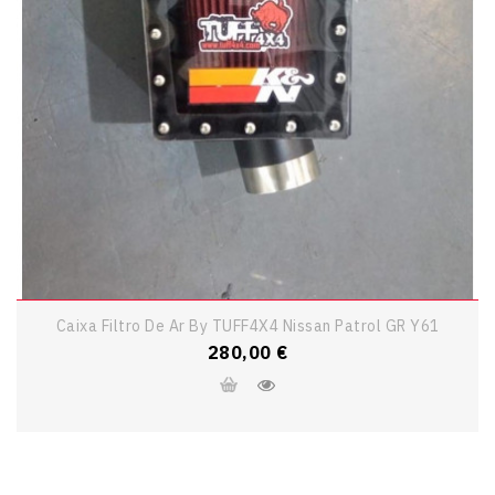
Caixa Filtro De Ar By TUFF4X4 Nissan Patrol GR Y61
Preço
280,00 €