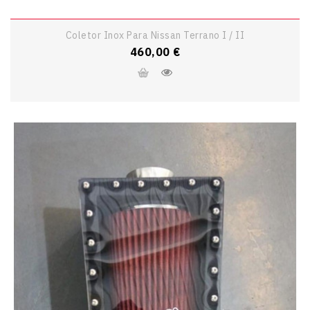
Coletor Inox Para Nissan Terrano I / II
Preço
460,00 €