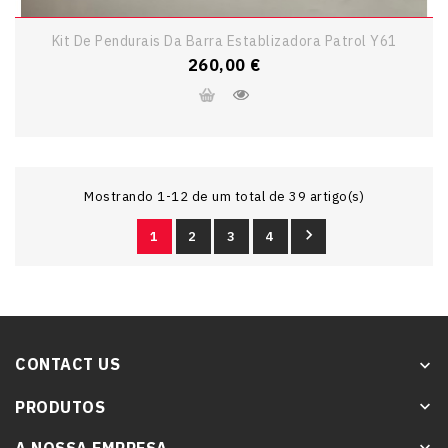
Kit De Pendurais Da Barra Establizadora Patrol Y61
Preço
260,00 €
Mostrando 1-12 de um total de 39 artigo(s)

1
2
3
4
CONTACT US
keyboard_arrow_down
PRODUTOS
keyboard_arrow_down