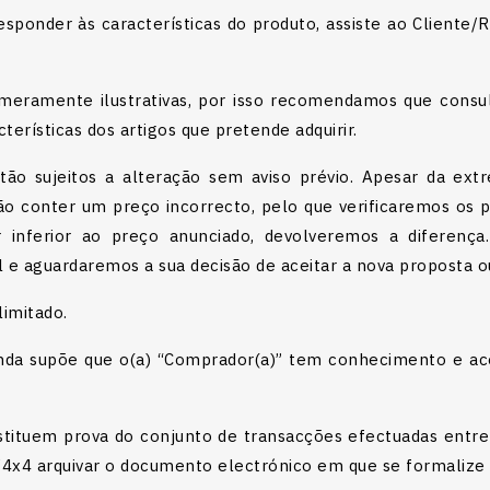
ponder às características do produto, assiste ao Cliente/
o meramente ilustrativas, por isso recomendamos que cons
erísticas dos artigos que pretende adquirir.
stão sujeitos a alteração sem aviso prévio. Apesar da e
rão conter um preço incorrecto, pelo que verificaremos o
inferior ao preço anunciado, devolveremos a diferença.
l e aguardaremos a sua decisão de aceitar a nova proposta 
 limitado.
nda supõe que o(a) “Comprador(a)” tem conhecimento e ace
tituem prova do conjunto de transacções efectuadas entre 
4x4 arquivar o documento electrónico em que se formalize o