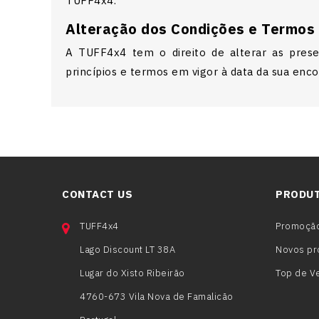
TUFF4x4.
Alteração dos Condições e Termos 
A TUFF4x4 tem o direito de alterar as prese
princípios e termos em vigor à data da sua en
CONTACT US
PRODU
TUFF4x4
Promoçã
Lago Discount LT 38A
Novos pr
Lugar do Xisto Ribeirão
Top de V
4760-673 Vila Nova de Famalicão