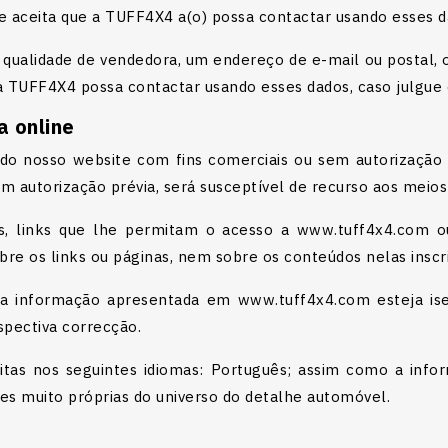
 aceita que a TUFF4X4 a(o) possa contactar usando esses d
ualidade de vendedora, um endereço de e-mail ou postal, o
a TUFF4X4 possa contactar usando esses dados, caso julgue
a online
 do nosso website com fins comerciais ou sem autorização
m autorização prévia, será susceptível de recurso aos meio
es, links que lhe permitam o acesso a www.tuff4x4.com o
e os links ou páginas, nem sobre os conteúdos nelas inscri
 informação apresentada em www.tuff4x4.com esteja isen
spectiva correcção.
ritas nos seguintes idiomas: Português; assim como a info
es muito próprias do universo do detalhe automóvel.