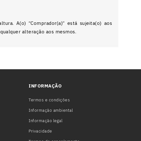
ura. A(o) “Comprador(a)” está sujeita(o) aos
m qualquer alteração aos mesmos.
INFORMAÇÃO
Termos e condições
Informação ambiental
Informação legal
Privacidade