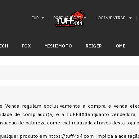
arrow_drop_down
arrow_drop_down
arrow_drop_down
EUR
PORTUGUÊS PT
LOGIN/ENTRAR
ICH
FOX
MISHIMOTO
REIGER
OME
e Venda regulam exclusivamente a compra e venda efec
lidade de comprador(a) e a TUFF4X4enquanto vendedora, e
sacção de natureza comercial realizada através desta loja on
alquer produto em https://tuff4x4.com, implica a aceitação