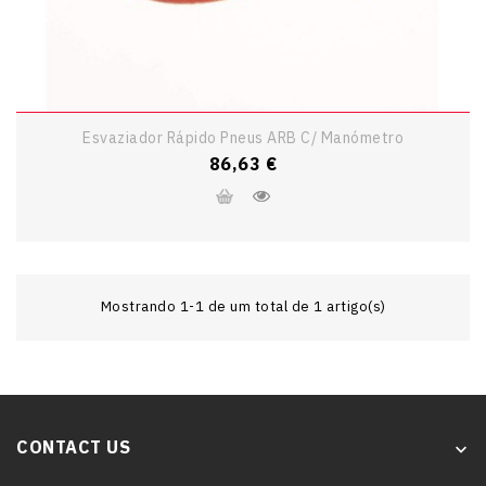
Esvaziador Rápido Pneus ARB C/ Manómetro
Preço
86,63 €
Mostrando 1-1 de um total de 1 artigo(s)
CONTACT US
keyboard_arrow_down