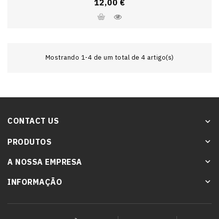
Preço
12,00 €
Mostrando 1-4 de um total de 4 artigo(s)
CONTACT US
keyboard_arrow_down
PRODUTOS
keyboard_arrow_down
A NOSSA EMPRESA
keyboard_arrow_down
INFORMAÇÃO
