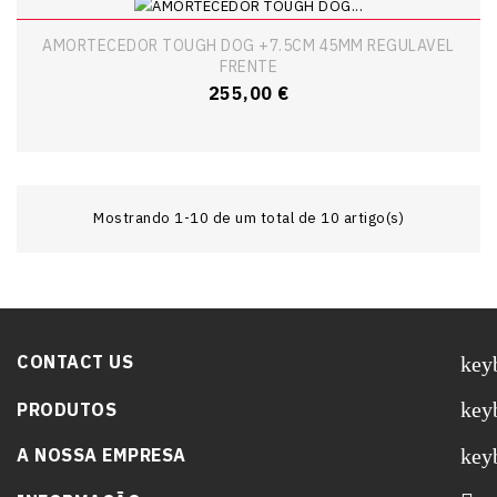
AMORTECEDOR TOUGH DOG +7.5CM 45MM REGULAVEL
FRENTE
Preço
255,00 €
Mostrando 1-10 de um total de 10 artigo(s)
CONTACT US
key
key
PRODUTOS
key
A NOSSA EMPRESA