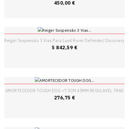
Preço
450,00 €
Reiger Suspensão 3 Vias Para Land Rover Defender/ Discovery
Preço
5 842,59 €
AMORTECEDOR TOUGH DOG +7.5CM 45MM REGULAVEL TRAS
Preço
276,75 €