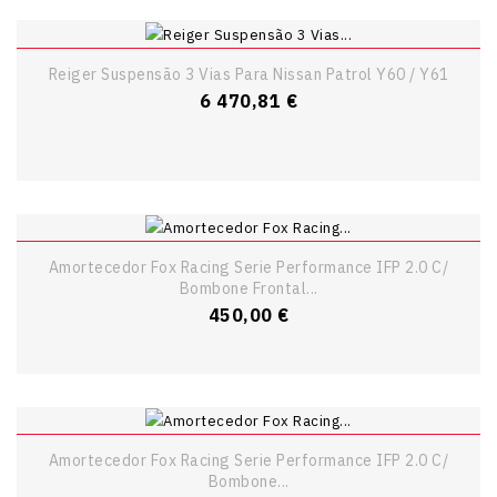
Reiger Suspensão 3 Vias Para Nissan Patrol Y60 / Y61
Preço
6 470,81 €
Amortecedor Fox Racing Serie Performance IFP 2.0 C/
Bombone Frontal...
Preço
450,00 €
Amortecedor Fox Racing Serie Performance IFP 2.0 C/
Bombone...