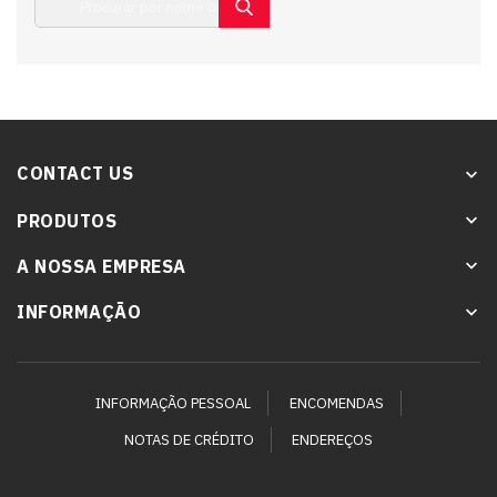
CONTACT US
keyboard_arrow_down
PRODUTOS
keyboard_arrow_down
A NOSSA EMPRESA
keyboard_arrow_down
INFORMAÇÃO

INFORMAÇÃO PESSOAL
ENCOMENDAS
NOTAS DE CRÉDITO
ENDEREÇOS