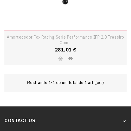
Amortecedor Fox Racing Serie Performance IFP 2.0 Traseiro
Com...
Preço
281,01 €
Mostrando 1-1 de um total de 1 artigo(s)
CONTACT US
keyboard_arrow_down